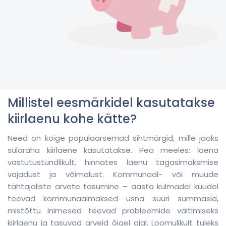
Millistel eesmärkidel kasutatakse
kiirlaenu kohe kätte?
Need on kõige populaarsemad sihtmärgid, mille jaoks
sularaha kiirlaene kasutatakse. Pea meeles: laena
vastutustundlikult, hinnates laenu tagasimaksmise
vajadust ja võimalust. Kommunaal- või muude
tähtajaliste arvete tasumine – aasta külmadel kuudel
teevad kommunaalmaksed üsna suuri summasid,
mistõttu inimesed teevad probleemide vältimiseks
kiirlaenu ja tasuvad arveid õigel ajal. Loomulikult tuleks