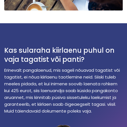
Kas sularaha kiirlaenu puhul on
vaja tagatist või panti?
Erinevalt pangalaenud, mis sageli nõuavad tagatist või
tagatist, ei nõua kiirlaenu taotlemine neid. Siiski tuleb
meeles pidada, et kui inimene soovib laenata rohkem
kui 425 eurot, siis laenuandja saab küsida pangakonto
aruannet, mis kinnitab püsiva sissetuleku laekumist ja
garanteerib, et kiirlaen saab õigeaegselt tagasi. viisil.
Muid täiendavaid dokumente poleks vaja.