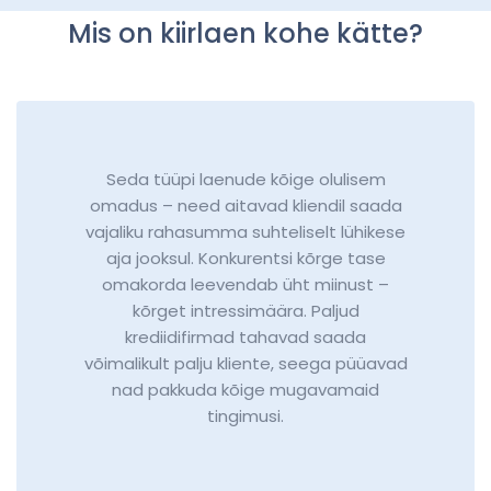
Mis on kiirlaen kohe kätte?
Seda tüüpi laenude kõige olulisem
omadus – need aitavad kliendil saada
vajaliku rahasumma suhteliselt lühikese
aja jooksul. Konkurentsi kõrge tase
omakorda leevendab üht miinust –
kõrget intressimäära. Paljud
krediidifirmad tahavad saada
võimalikult palju kliente, seega püüavad
nad pakkuda kõige mugavamaid
tingimusi.