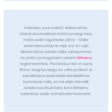
Käendus, suur pakett dokumente,
tõend sissetulekute kohta ja isegi vara,
mida saab tagatiseks jätta – kõike
seda laenuvõtja ei vaja. Kui on vaja
kiiresti kätte saada väike rahasumma,
on parim ja mugavaim variant
kiirlaenu
registreerimine. Protseduur ise on üsna
lihtne. Isegi kui aega on vähe ja klient ei
saa kiirlaenu saamiseks krediidifirma
kontorisse tulla, on tal siiski võimalik
saada soovitud laen, kuna kiirlaenu
sularahas saab vormistada internetis.