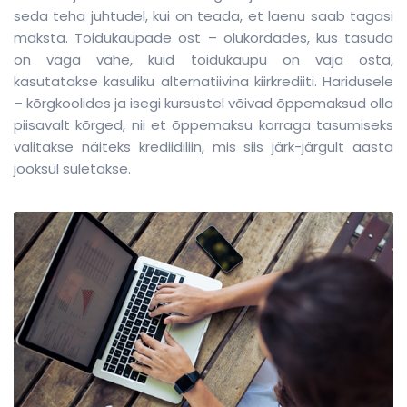
seda teha juhtudel, kui on teada, et laenu saab tagasi
maksta. Toidukaupade ost – olukordades, kus tasuda
on väga vähe, kuid toidukaupu on vaja osta,
kasutatakse kasuliku alternatiivina kiirkrediiti. Haridusele
– kõrgkoolides ja isegi kursustel võivad õppemaksud olla
piisavalt kõrged, nii et õppemaksu korraga tasumiseks
valitakse näiteks krediidiliin, mis siis järk-järgult aasta
jooksul suletakse.