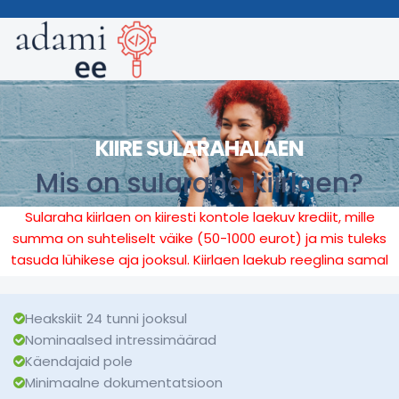
KIIRE SULARAHALAEN
Mis on sularaha kiirlaen?
Sularaha kiirlaen on kiiresti kontole laekuv krediit, mille
summa on suhteliselt väike (50-1000 eurot) ja mis tuleks
tasuda lühikese aja jooksul. Kiirlaen laekub reeglina samal
päeval ning tagasimakse tähtaeg on 1 kuust 1 aastani.
Heakskiit 24 tunni jooksul
Nominaalsed intressimäärad
Käendajaid pole
Minimaalne dokumentatsioon