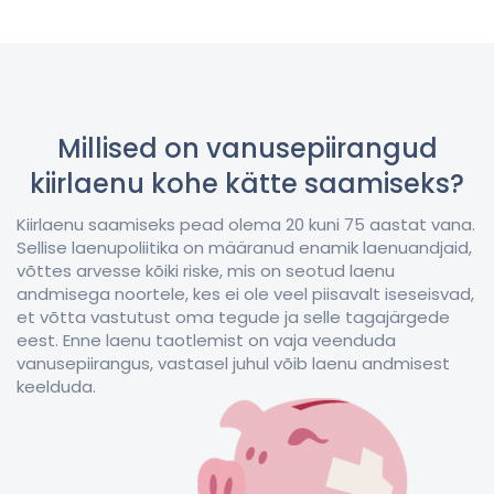
Millised on vanusepiirangud
kiirlaenu kohe kätte saamiseks?
Kiirlaenu saamiseks pead olema 20 kuni 75 aastat vana.
Sellise laenupoliitika on määranud enamik laenuandjaid,
võttes arvesse kõiki riske, mis on seotud laenu
andmisega noortele, kes ei ole veel piisavalt iseseisvad,
et võtta vastutust oma tegude ja selle tagajärgede
eest. Enne laenu taotlemist on vaja veenduda
vanusepiirangus, vastasel juhul võib laenu andmisest
keelduda.